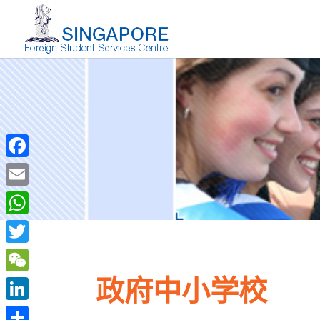
Facebook
Email
WhatsApp
Twitter
政府中小学校
WeChat
LinkedIn