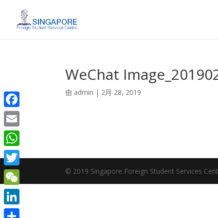
WeChat Image_20190
由
admin
|
2月 28, 2019
Facebook
Email
WhatsApp
© 2019 Singapore Foreign Student Services Cent
Twitter
WeChat
LinkedIn