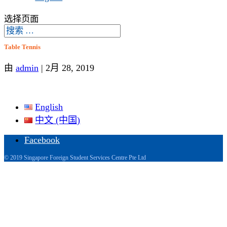
选择页面
Table Tennis
由
admin
|
2月 28, 2019
English
中文 (中国)
Facebook
© 2019 Singapore Foreign Student Services Centre Pte Ltd