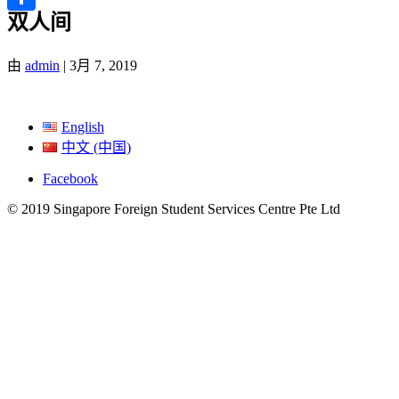
双人间
分
享
由
admin
|
3月 7, 2019
English
中文 (中国)
Facebook
© 2019 Singapore Foreign Student Services Centre Pte Ltd