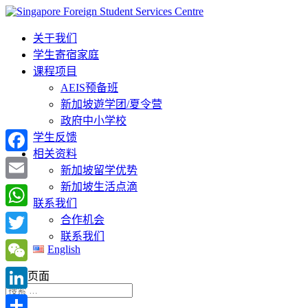
关于我们
学生寄宿家庭
课程项目
AEIS预备班
新加坡遊学团/夏令营
政府中小学校
学生反馈
相关资料
Facebook
新加坡留学优势
新加坡生活点滴
Email
联系我们
WhatsApp
合作机会
联系我们
Twitter
English
WeChat
选择页面
LinkedIn