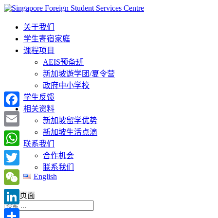
关于我们
学生寄宿家庭
课程项目
AEIS预备班
新加坡遊学团/夏令营
政府中小学校
学生反馈
相关资料
Facebook
新加坡留学优势
新加坡生活点滴
Email
联系我们
WhatsApp
合作机会
联系我们
Twitter
English
WeChat
选择页面
LinkedIn