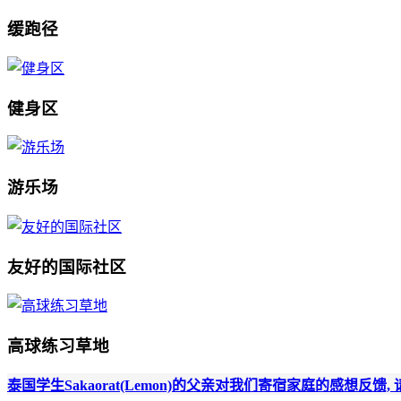
缓跑径
健身区
游乐场
友好的国际社区
高球练习草地
泰国学生Sakaorat(Lemon)的父亲对我们寄宿家庭的感想反馈, 请