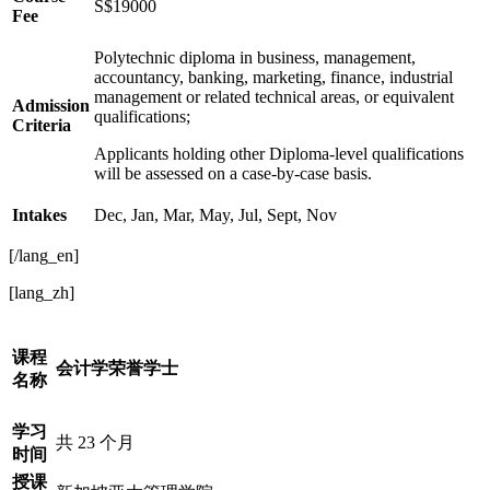
S$19000
Fee
Polytechnic diploma in business, management,
accountancy, banking, marketing, finance, industrial
management or related technical areas, or equivalent
Admission
qualifications;
Criteria
Applicants holding other Diploma-level qualifications
will be assessed on a case-by-case basis.
Intakes
Dec, Jan, Mar, May, Jul, Sept, Nov
[/lang_en]
[lang_zh]
课程
会计学荣誉学士
名称
学习
共 23 个月
时间
授课