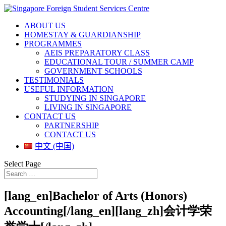
ABOUT US
HOMESTAY & GUARDIANSHIP
PROGRAMMES
AEIS PREPARATORY CLASS
EDUCATIONAL TOUR / SUMMER CAMP
GOVERNMENT SCHOOLS
TESTIMONIALS
USEFUL INFORMATION
STUDYING IN SINGAPORE
LIVING IN SINGAPORE
CONTACT US
PARTNERSHIP
CONTACT US
中文 (中国)
Select Page
[lang_en]Bachelor of Arts (Honors)
Accounting[/lang_en][lang_zh]会计学荣