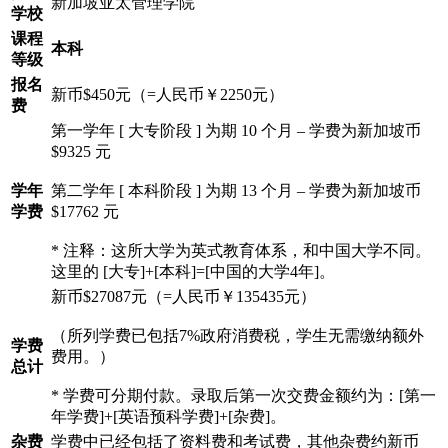
新加坡亚太管理学院
学校
课程
本科
等级
报名
新币$450元（=人民币￥2250元）
费
第一学年 [ 大专阶段 ] 为期 10 个月 – 学费为新加坡币
$9325 元
学年
第二学年 [ 本科阶段 ] 为期 13 个月 – 学费为新加坡币
学费
$17762 元
* 注释：这所大学为英式教育体系，和中国大学不同。
这里的 [大专]+[本科]=[中国的大学4年]。
新币$27087元（=人民币￥135435元）
（所列学费已包括7%政府消费税，学生无需缴纳额外
学费
费用。）
总计
* 学费可分期付款。录取后第一次交费金额约为：[第一
年学费]+[英语预科学费]+[杂费]。
杂费
学费中已经包括了资料费和考试费，其他杂费约新币