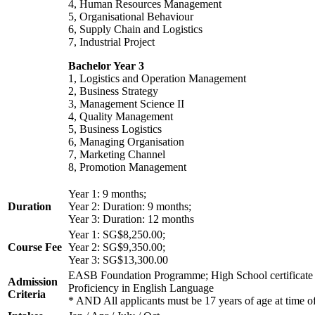
4, Human Resources Management
5, Organisational Behaviour
6, Supply Chain and Logistics
7, Industrial Project
Bachelor Year 3
1, Logistics and Operation Management
2, Business Strategy
3, Management Science II
4, Quality Management
5, Business Logistics
6, Managing Organisation
7, Marketing Channel
8, Promotion Management
Year 1: 9 months;
Duration
Year 2: Duration: 9 months;
Year 3: Duration: 12 months
Year 1: SG$8,250.00;
Course Fee
Year 2: SG$9,350.00;
Year 3: SG$13,300.00
EASB Foundation Programme; High School certificate 
Admission
Proficiency in English Language
Criteria
* AND All applicants must be 17 years of age at time of