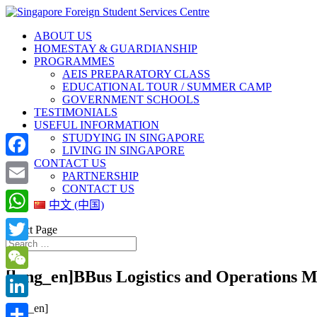
ABOUT US
HOMESTAY & GUARDIANSHIP
PROGRAMMES
AEIS PREPARATORY CLASS
EDUCATIONAL TOUR / SUMMER CAMP
GOVERNMENT SCHOOLS
TESTIMONIALS
USEFUL INFORMATION
STUDYING IN SINGAPORE
LIVING IN SINGAPORE
CONTACT US
Facebook
PARTNERSHIP
CONTACT US
Email
中文 (中国)
WhatsApp
Select Page
Twitter
[lang_en]BBus Logistics and Operati
WeChat
[lang_en]
LinkedIn