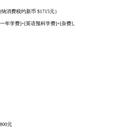
消费税约新币 $1715元）
年学费]+[英语预科学费]+[杂费]。
00元