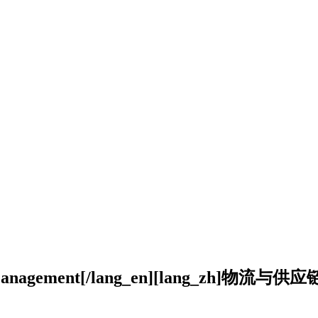
ons Management[/lang_en][lang_zh]物流与