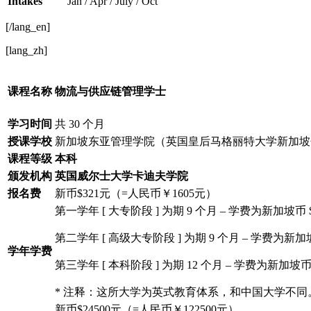
Intakes
Jan / Apr / July / Oct
[/lang_en]
[lang_zh]
课程名称
物流与供应链管理学士
学习时间
共 30 个月
授课学校
新加坡东亚管理学院（英国皇后马格丽特大学新加坡
课程等级
本科
颁发机构
英国威尔士大学卡迪夫学院
报名费
新币$321元（=人民币￥1605元）
第一学年 [ 大专阶段 ] 为期 9 个月 – 学费为新加坡币 $
第二学年 [ 高级大专阶段 ] 为期 9 个月 – 学费为新加坡币
学年学费
第三学年 [ 本科阶段 ] 为期 12 个月 – 学费为新加坡币 $
* 注释：这所大学为英式教育体系，和中国大学不同。这里
新币$24500元（=人民币￥122500元）